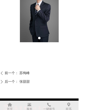
前一个：
苏绚峰
ꄴ
后一个：
张甜甜
ꄲ
낀
뀵
끅
끇
首页
服务
一键拨号
联系