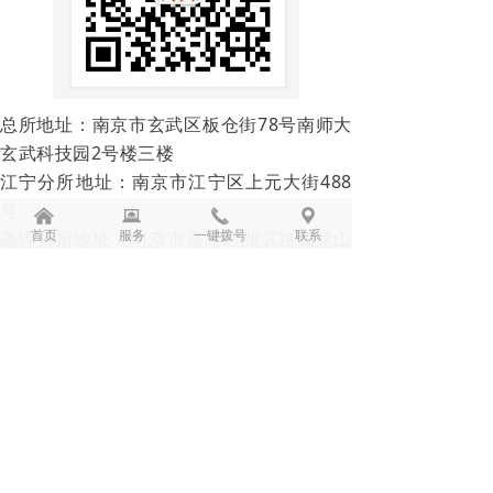
总所地址：南京市玄武区板仓街78号南师大
玄武科技园2号楼三楼
江宁分所地址：南京市江宁区上元大街488
号
낀
뀵
끅
끇
首页
服务
一键拨号
联系
高淳分所地址：南京市高淳区湖滨路如意山
水27幢4号楼
江北新区分所地址：南京江北新区七里桥北
路6号扬子江法务区6号楼5楼5-7办公室
驾车：玄武区板仓街78号南师大玄武科技园
地铁：4号线岗子村站1号口、2号口出
公交：6路，10路，11路，68路，70路，
115路，118路，131路，313路板仓村公交
站下